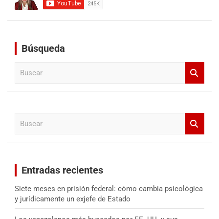
Búsqueda
B
u
s
c
a
B
r
u
s
c
a
Entradas recientes
r
Siete meses en prisión federal: cómo cambia psicológica
y jurídicamente un exjefe de Estado