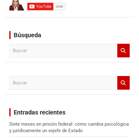
Búsqueda
B
u
s
c
a
B
r
u
s
c
a
Entradas recientes
r
Siete meses en prisión federal: cómo cambia psicológica
y jurídicamente un exjefe de Estado