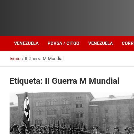
Investigación sobre Crimen Organizado Transnacional
Venezuela Política
VENEZUELA
PDVSA / CITGO
VENEZUELA
CORR
Inicio
II Guerra M Mundial
Etiqueta:
II Guerra M Mundial