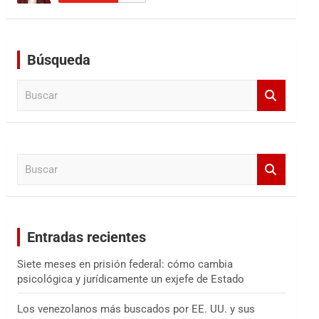
Búsqueda
B
u
s
c
a
B
r
u
s
c
a
Entradas recientes
r
Siete meses en prisión federal: cómo cambia
psicológica y jurídicamente un exjefe de Estado
Los venezolanos más buscados por EE. UU. y sus