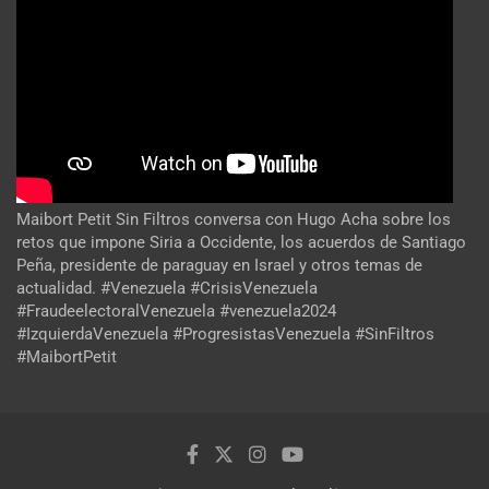
Maibort Petit Sin Filtros conversa con Hugo Acha sobre los
retos que impone Siria a Occidente, los acuerdos de Santiago
Peña, presidente de paraguay en Israel y otros temas de
actualidad. #Venezuela #CrisisVenezuela
#FraudeelectoralVenezuela #venezuela2024
#IzquierdaVenezuela #ProgresistasVenezuela #SinFiltros
#MaibortPetit