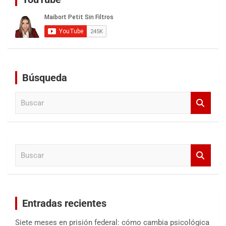
Búsqueda
B
u
s
c
a
B
r
u
s
c
a
Entradas recientes
r
Siete meses en prisión federal: cómo cambia psicológica