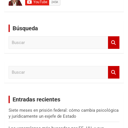
Búsqueda
B
u
s
c
a
B
r
u
s
c
a
Entradas recientes
r
Siete meses en prisión federal: cómo cambia psicológica
y jurídicamente un exjefe de Estado