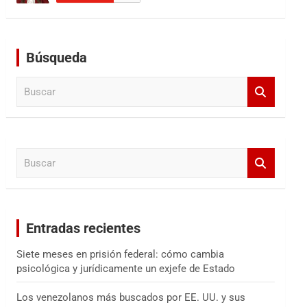
Búsqueda
B
u
s
c
a
B
r
u
s
c
a
Entradas recientes
r
Siete meses en prisión federal: cómo cambia
psicológica y jurídicamente un exjefe de Estado
Los venezolanos más buscados por EE. UU. y sus