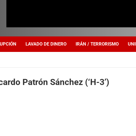
UPCIÓN
LAVADO DE DINERO
IRÁN / TERRORISMO
UNI
cardo Patrón Sánchez (‘H-3’)