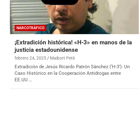
NARCOTRÁFICO
¡Extradición histórica! «H-3» en manos de la
justicia estadounidense
febrero 24, 2025
Maibort Petit
Extradición de Jesús Ricardo Patrón Sánchez (‘H-3’): Un
Caso Histórico en la Cooperación Antidrogas entre
EE.UU.…