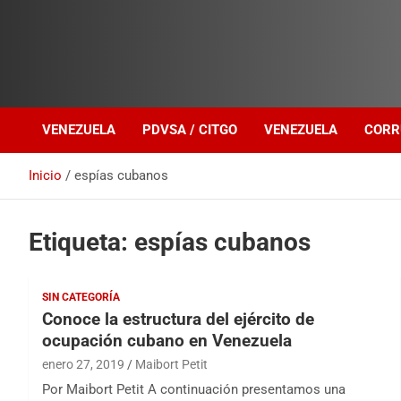
Investigación sobre Crimen Organizado Transnacional
Venezuela Política
VENEZUELA
PDVSA / CITGO
VENEZUELA
CORR
Inicio
espías cubanos
Etiqueta:
espías cubanos
SIN CATEGORÍA
Conoce la estructura del ejército de
ocupación cubano en Venezuela
enero 27, 2019
Maibort Petit
Por Maibort Petit A continuación presentamos una