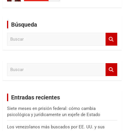
Búsqueda
B
u
s
c
a
B
r
u
s
c
a
Entradas recientes
r
Siete meses en prisión federal: cómo cambia
psicológica y jurídicamente un exjefe de Estado
Los venezolanos más buscados por EE. UU. y sus