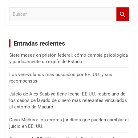
a
B
r
u
s
c
a
Entradas recientes
r
Siete meses en prisión federal: cómo cambia psicológica
y jurídicamente un exjefe de Estado
Los venezolanos más buscados por EE. UU. y sus
recompensas
Juicio de Alex Saab ya tiene fecha: EE.UU. reabre uno de
los casos de lavado de dinero más relevantes vinculados
al entorno de Maduro
Caso Maduro: los errores jurídicos que pueden cambiar el
juicio en EE. UU.