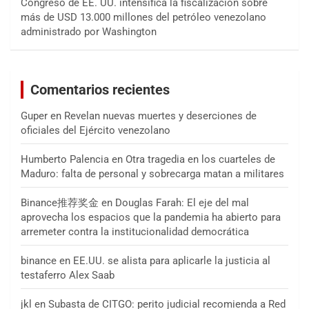
Congreso de EE. UU. intensifica la fiscalización sobre
más de USD 13.000 millones del petróleo venezolano
administrado por Washington
Comentarios recientes
Guper
en
Revelan nuevas muertes y deserciones de
oficiales del Ejército venezolano
Humberto Palencia
en
Otra tragedia en los cuarteles de
Maduro: falta de personal y sobrecarga matan a militares
Binance推荐奖金
en
Douglas Farah: El eje del mal
aprovecha los espacios que la pandemia ha abierto para
arremeter contra la institucionalidad democrática
binance
en
EE.UU. se alista para aplicarle la justicia al
testaferro Alex Saab
jkl
en
Subasta de CITGO: perito judicial recomienda a Red