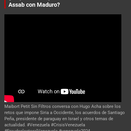
Assab con Maduro?
Maibort Petit Sin Filtros conversa con Hugo Acha sobre los
retos que impone Siria a Occidente, los acuerdos de Santiago
Peña, presidente de paraguay en Israel y otros temas de
actualidad. #Venezuela #CrisisVenezuela
#FraudeelectoralVenezuela #venezuela2024