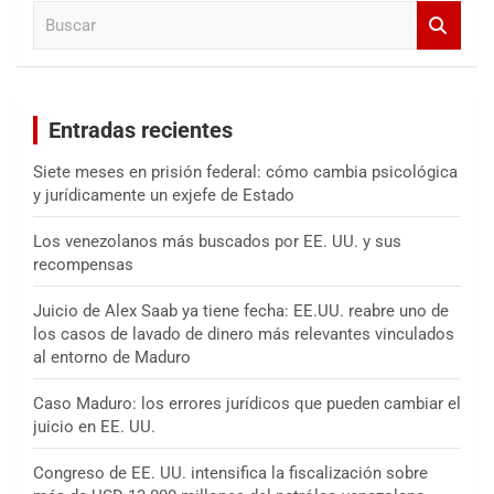
B
r
u
s
c
a
Entradas recientes
r
Siete meses en prisión federal: cómo cambia psicológica
y jurídicamente un exjefe de Estado
Los venezolanos más buscados por EE. UU. y sus
recompensas
Juicio de Alex Saab ya tiene fecha: EE.UU. reabre uno de
los casos de lavado de dinero más relevantes vinculados
al entorno de Maduro
Caso Maduro: los errores jurídicos que pueden cambiar el
juicio en EE. UU.
Congreso de EE. UU. intensifica la fiscalización sobre