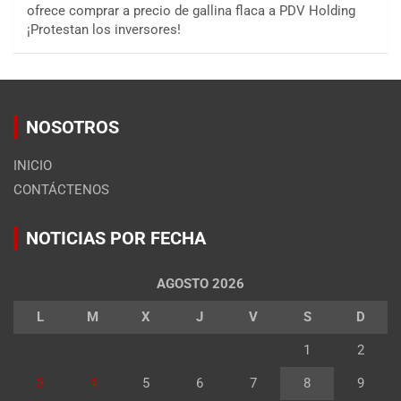
ofrece comprar a precio de gallina flaca a PDV Holding
¡Protestan los inversores!
NOSOTROS
INICIO
CONTÁCTENOS
NOTICIAS POR FECHA
AGOSTO 2026
L
M
X
J
V
S
D
1
2
3
4
5
6
7
8
9