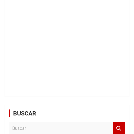
BUSCAR
B
u