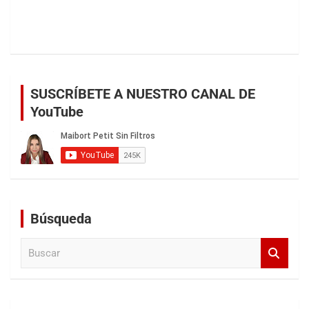
SUSCRÍBETE A NUESTRO CANAL DE
YouTube
Búsqueda
B
u
s
c
a