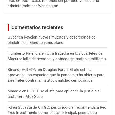
más de USD 13.000 millones del petróleo venezolano
administrado por Washington
Comentarios recientes
Guper
en
Revelan nuevas muertes y deserciones de
oficiales del Ejército venezolano
Humberto Palencia
en
Otra tragedia en los cuarteles de
Maduro: falta de personal y sobrecarga matan a militares
Binance推荐奖金
en
Douglas Farah: El eje del mal
aprovecha los espacios que la pandemia ha abierto para
arremeter contra la institucionalidad democrática
binance
en
EE.UU. se alista para aplicarle la justicia al
testaferro Alex Saab
jkl
en
Subasta de CITGO: perito judicial recomienda a Red
Tree Investments como postor principal, pese a que