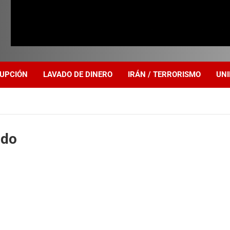
UPCIÓN
LAVADO DE DINERO
IRÁN / TERRORISMO
UNI
ado