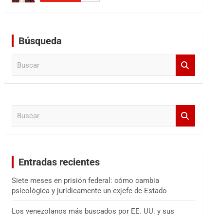
Búsqueda
B
u
s
c
a
B
r
u
s
c
a
Entradas recientes
r
Siete meses en prisión federal: cómo cambia
psicológica y jurídicamente un exjefe de Estado
Los venezolanos más buscados por EE. UU. y sus