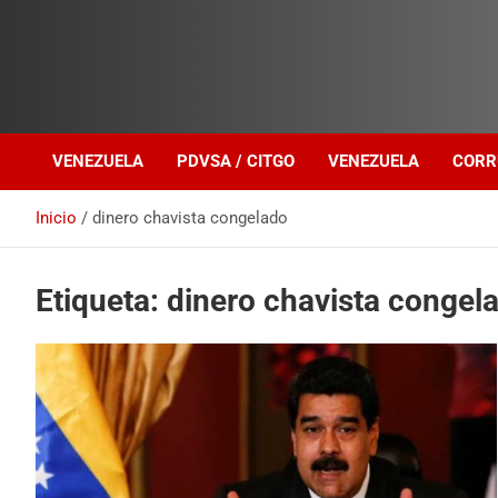
Investigación sobre Crimen Organizado Transnacional
Venezuela Política
VENEZUELA
PDVSA / CITGO
VENEZUELA
CORR
Inicio
dinero chavista congelado
Etiqueta:
dinero chavista congel