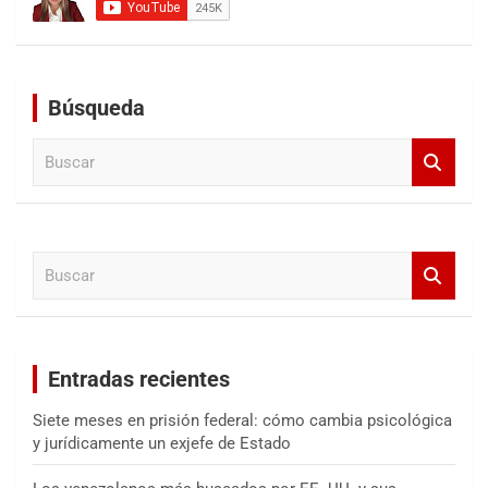
Búsqueda
B
u
s
c
a
B
r
u
s
c
a
Entradas recientes
r
Siete meses en prisión federal: cómo cambia psicológica
y jurídicamente un exjefe de Estado