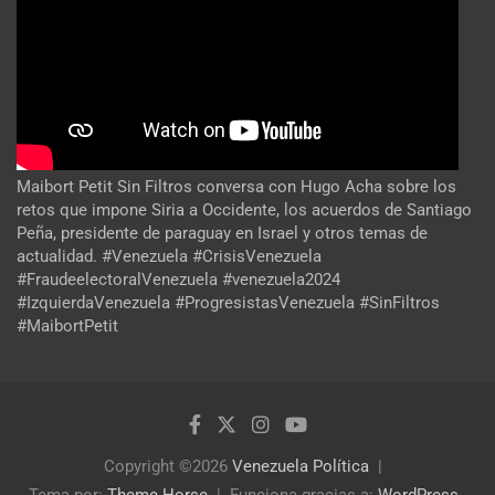
Maibort Petit Sin Filtros conversa con Hugo Acha sobre los
retos que impone Siria a Occidente, los acuerdos de Santiago
Peña, presidente de paraguay en Israel y otros temas de
actualidad. #Venezuela #CrisisVenezuela
#FraudeelectoralVenezuela #venezuela2024
#IzquierdaVenezuela #ProgresistasVenezuela #SinFiltros
#MaibortPetit
Copyright ©2026
Venezuela Política
Tema por:
Theme Horse
Funciona gracias a:
WordPress