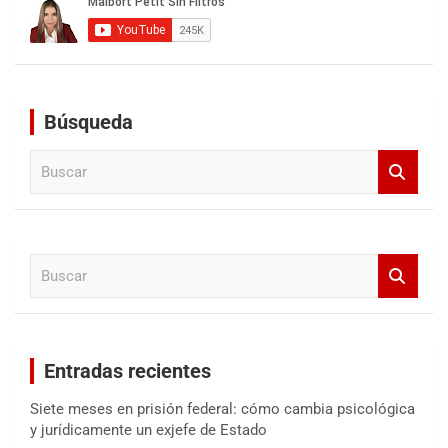
Búsqueda
B
u
s
c
a
B
r
u
s
c
a
Entradas recientes
r
Siete meses en prisión federal: cómo cambia psicológica
y jurídicamente un exjefe de Estado