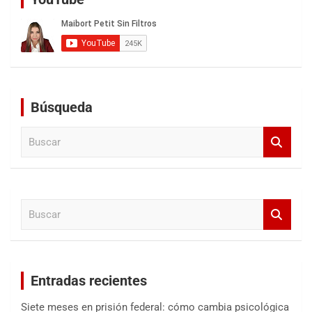
Búsqueda
B
u
s
c
a
B
r
u
s
c
a
Entradas recientes
r
Siete meses en prisión federal: cómo cambia psicológica