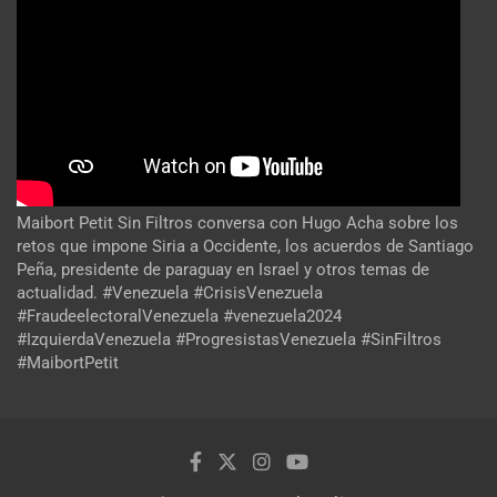
Maibort Petit Sin Filtros conversa con Hugo Acha sobre los
retos que impone Siria a Occidente, los acuerdos de Santiago
Peña, presidente de paraguay en Israel y otros temas de
actualidad. #Venezuela #CrisisVenezuela
#FraudeelectoralVenezuela #venezuela2024
#IzquierdaVenezuela #ProgresistasVenezuela #SinFiltros
#MaibortPetit