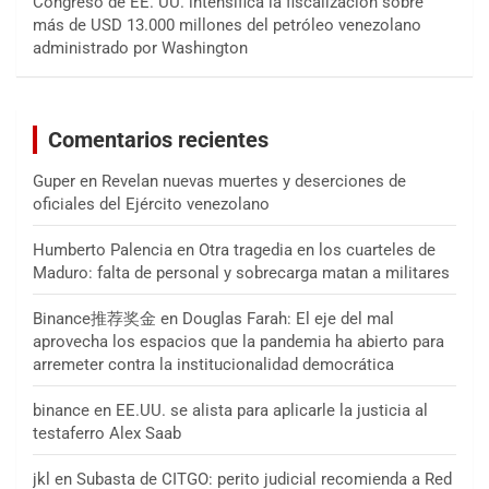
Congreso de EE. UU. intensifica la fiscalización sobre
más de USD 13.000 millones del petróleo venezolano
administrado por Washington
Comentarios recientes
Guper
en
Revelan nuevas muertes y deserciones de
oficiales del Ejército venezolano
Humberto Palencia
en
Otra tragedia en los cuarteles de
Maduro: falta de personal y sobrecarga matan a militares
Binance推荐奖金
en
Douglas Farah: El eje del mal
aprovecha los espacios que la pandemia ha abierto para
arremeter contra la institucionalidad democrática
binance
en
EE.UU. se alista para aplicarle la justicia al
testaferro Alex Saab
jkl
en
Subasta de CITGO: perito judicial recomienda a Red