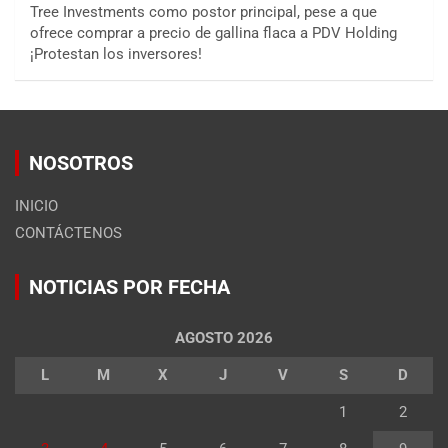
Tree Investments como postor principal, pese a que
ofrece comprar a precio de gallina flaca a PDV Holding
¡Protestan los inversores!
NOSOTROS
INICIO
CONTÁCTENOS
NOTICIAS POR FECHA
AGOSTO 2026
L
M
X
J
V
S
D
1
2