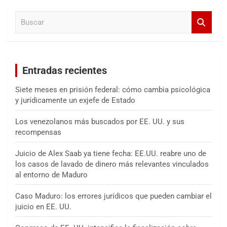
a
B
r
u
s
c
a
Entradas recientes
r
Siete meses en prisión federal: cómo cambia psicológica
y jurídicamente un exjefe de Estado
Los venezolanos más buscados por EE. UU. y sus
recompensas
Juicio de Alex Saab ya tiene fecha: EE.UU. reabre uno de
los casos de lavado de dinero más relevantes vinculados
al entorno de Maduro
Caso Maduro: los errores jurídicos que pueden cambiar el
juicio en EE. UU.