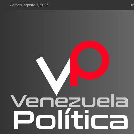
Saltar
viernes, agosto 7, 2026
I
al
contenido