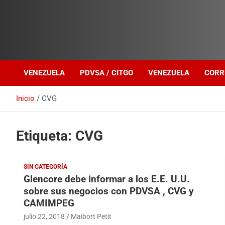
Investigación sobre Crimen Organizado Transnacional
Venezuela Política
VENEZUELA
PDVSA / CITGO
VENEZUELA
CORR
Inicio
CVG
Etiqueta:
CVG
SIN CATEGORÍA
Glencore debe informar a los E.E. U.U.
sobre sus negocios con PDVSA , CVG y
CAMIMPEG
julio 22, 2018
Maibort Petit