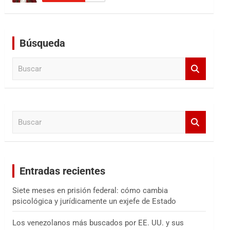
Búsqueda
B
u
s
c
a
B
r
u
s
c
a
Entradas recientes
r
Siete meses en prisión federal: cómo cambia
psicológica y jurídicamente un exjefe de Estado
Los venezolanos más buscados por EE. UU. y sus