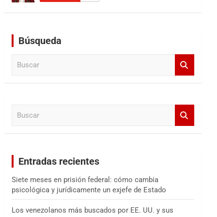
Búsqueda
B
u
s
c
a
B
r
u
s
c
a
Entradas recientes
r
Siete meses en prisión federal: cómo cambia
psicológica y jurídicamente un exjefe de Estado
Los venezolanos más buscados por EE. UU. y sus