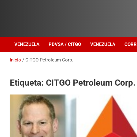
Investigación sobre Crimen Organizado Transnacional
Venezuela Política
VENEZUELA
PDVSA / CITGO
VENEZUELA
CORR
Inicio
CITGO Petroleum Corp.
Etiqueta:
CITGO Petroleum Corp.