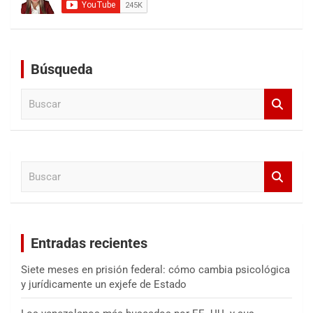
Búsqueda
B
u
s
c
a
B
r
u
s
c
a
Entradas recientes
r
Siete meses en prisión federal: cómo cambia psicológica
y jurídicamente un exjefe de Estado