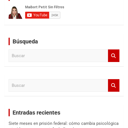
Búsqueda
B
u
s
c
a
B
r
u
s
c
a
Entradas recientes
r
Siete meses en prisión federal: cómo cambia psicológica