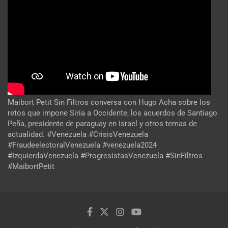
Maibort Petit Sin Filtros conversa con Hugo Acha sobre los
retos que impone Siria a Occidente, los acuerdos de Santiago
Peña, presidente de paraguay en Israel y otros temas de
actualidad. #Venezuela #CrisisVenezuela
#FraudeelectoralVenezuela #venezuela2024
#IzquierdaVenezuela #ProgresistasVenezuela #SinFiltros
#MaibortPetit