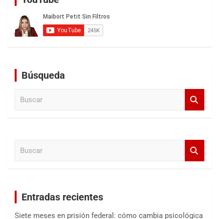
Búsqueda
B
u
s
c
a
B
r
u
s
c
a
Entradas recientes
r
Siete meses en prisión federal: cómo cambia psicológica