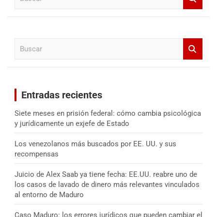
u
s
c
a
B
r
u
s
c
a
Entradas recientes
r
Siete meses en prisión federal: cómo cambia psicológica
y jurídicamente un exjefe de Estado
Los venezolanos más buscados por EE. UU. y sus
recompensas
Juicio de Alex Saab ya tiene fecha: EE.UU. reabre uno de
los casos de lavado de dinero más relevantes vinculados
al entorno de Maduro
Caso Maduro: los errores jurídicos que pueden cambiar el