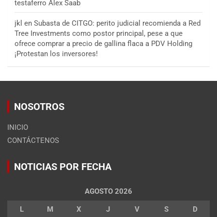
testaferro Alex Saab
jkl
en
Subasta de CITGO: perito judicial recomienda a Red
Tree Investments como postor principal, pese a que
ofrece comprar a precio de gallina flaca a PDV Holding
¡Protestan los inversores!
NOSOTROS
INICIO
CONTÁCTENOS
NOTICIAS POR FECHA
AGOSTO 2026
L
M
X
J
V
S
D