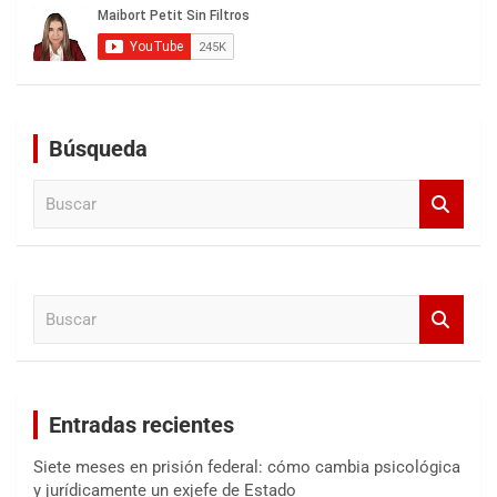
Búsqueda
B
u
s
c
a
B
r
u
s
c
a
Entradas recientes
r
Siete meses en prisión federal: cómo cambia psicológica
y jurídicamente un exjefe de Estado