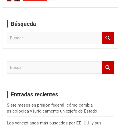
Búsqueda
B
u
s
c
a
B
r
u
s
c
a
Entradas recientes
r
Siete meses en prisión federal: cómo cambia
psicológica y jurídicamente un exjefe de Estado
Los venezolanos más buscados por EE. UU. y sus