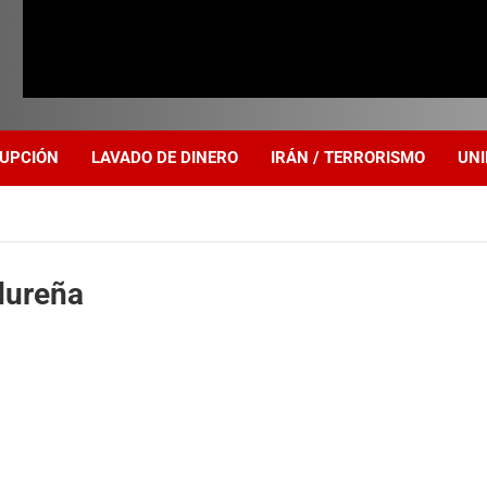
UPCIÓN
LAVADO DE DINERO
IRÁN / TERRORISMO
UNI
dureña