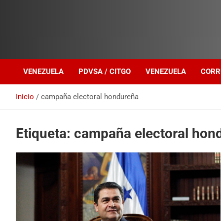
Investigación sobre Crimen Organizado Transnacional
Venezuela Política
VENEZUELA
PDVSA / CITGO
VENEZUELA
CORR
Inicio
campaña electoral hondureña
Etiqueta:
campaña electoral hon