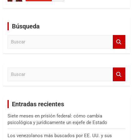
Búsqueda
B
u
s
c
a
B
r
u
s
c
a
Entradas recientes
r
Siete meses en prisión federal: cómo cambia
psicológica y jurídicamente un exjefe de Estado
Los venezolanos más buscados por EE. UU. y sus