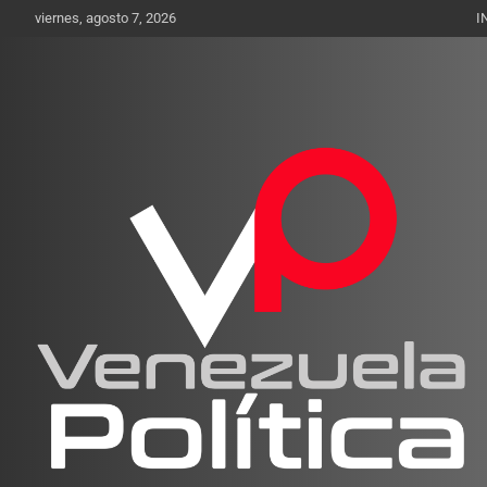
Saltar
viernes, agosto 7, 2026
I
al
contenido