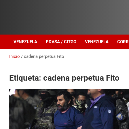
Investigación sobre Crimen Organizado Transnacional
Venezuela Política
VENEZUELA
PDVSA / CITGO
VENEZUELA
CORR
Inicio
cadena perpetua Fito
Etiqueta:
cadena perpetua Fito