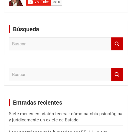
Búsqueda
B
u
s
c
a
B
r
u
s
c
a
Entradas recientes
r
Siete meses en prisión federal: cómo cambia psicológica
y jurídicamente un exjefe de Estado