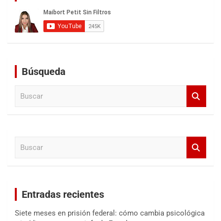
Búsqueda
B
u
s
c
a
B
r
u
s
c
a
Entradas recientes
r
Siete meses en prisión federal: cómo cambia psicológica