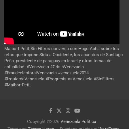
Maibort Petit Sin Filtros conversa con Hugo Acha sobre los
retos que impone Siria a Occidente, los acuerdos de Santiago
Peña, presidente de paraguay en Israel y otros temas de
actualidad. #Venezuela #CrisisVenezuela
#FraudeelectoralVenezuela #venezuela2024
#IzquierdaVenezuela #ProgresistasVenezuela #SinFiltros
#MaibortPetit
Copyright ©2026
Venezuela Política
Tema por:
Theme Horse
Funciona gracias a:
WordPress