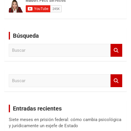
Búsqueda
B
u
s
c
a
B
r
u
s
c
a
Entradas recientes
r
Siete meses en prisión federal: cómo cambia psicológica
y jurídicamente un exjefe de Estado