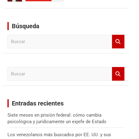
Búsqueda
B
u
s
c
a
B
r
u
s
c
a
Entradas recientes
r
Siete meses en prisión federal: cómo cambia
psicológica y jurídicamente un exjefe de Estado
Los venezolanos más buscados por EE. UU. y sus