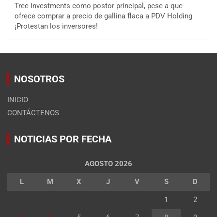
Tree Investments como postor principal, pese a que
ofrece comprar a precio de gallina flaca a PDV Holding
¡Protestan los inversores!
NOSOTROS
INICIO
CONTÁCTENOS
NOTICIAS POR FECHA
AGOSTO 2026
L
M
X
J
V
S
D
1
2