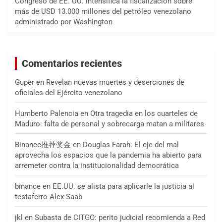
Congreso de EE. UU. intensifica la fiscalización sobre
más de USD 13.000 millones del petróleo venezolano
administrado por Washington
Comentarios recientes
Guper
en
Revelan nuevas muertes y deserciones de
oficiales del Ejército venezolano
Humberto Palencia
en
Otra tragedia en los cuarteles de
Maduro: falta de personal y sobrecarga matan a militares
Binance推荐奖金
en
Douglas Farah: El eje del mal
aprovecha los espacios que la pandemia ha abierto para
arremeter contra la institucionalidad democrática
binance
en
EE.UU. se alista para aplicarle la justicia al
testaferro Alex Saab
jkl
en
Subasta de CITGO: perito judicial recomienda a Red