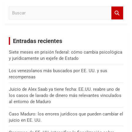
a
B
r
u
s
c
a
Entradas recientes
r
Siete meses en prisión federal: cómo cambia psicológica
y jurídicamente un exjefe de Estado
Los venezolanos más buscados por EE. UU. y sus
recompensas
Juicio de Alex Saab ya tiene fecha: EE.UU. reabre uno de
los casos de lavado de dinero más relevantes vinculados
al entorno de Maduro
Caso Maduro: los errores jurídicos que pueden cambiar el
juicio en EE. UU.