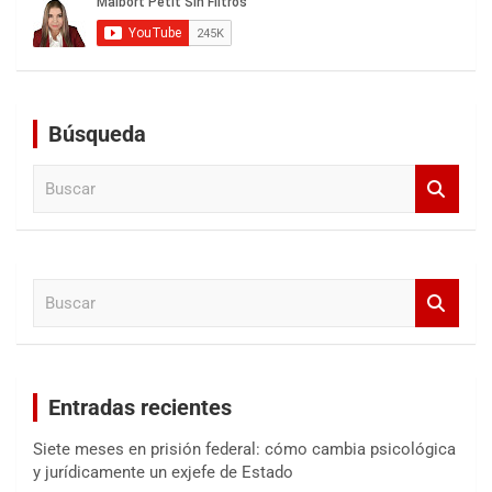
Búsqueda
B
u
s
c
a
B
r
u
s
c
a
Entradas recientes
r
Siete meses en prisión federal: cómo cambia psicológica
y jurídicamente un exjefe de Estado