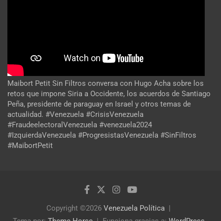
Maibort Petit Sin Filtros conversa con Hugo Acha sobre los
retos que impone Siria a Occidente, los acuerdos de Santiago
Peña, presidente de paraguay en Israel y otros temas de
actualidad. #Venezuela #CrisisVenezuela
#FraudeelectoralVenezuela #venezuela2024
#IzquierdaVenezuela #ProgresistasVenezuela #SinFiltros
#MaibortPetit
Copyright ©2026
Venezuela Política
Tema por:
Theme Horse
Funciona gracias a:
WordPress