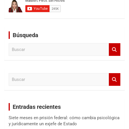
Búsqueda
B
u
s
c
a
B
r
u
s
c
a
Entradas recientes
r
Siete meses en prisión federal: cómo cambia psicológica
y jurídicamente un exjefe de Estado