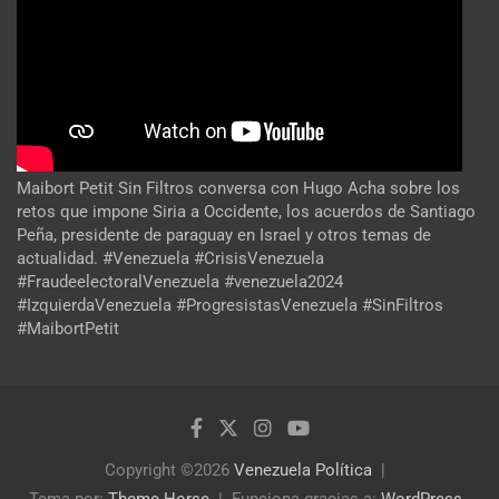
Maibort Petit Sin Filtros conversa con Hugo Acha sobre los
retos que impone Siria a Occidente, los acuerdos de Santiago
Peña, presidente de paraguay en Israel y otros temas de
actualidad. #Venezuela #CrisisVenezuela
#FraudeelectoralVenezuela #venezuela2024
#IzquierdaVenezuela #ProgresistasVenezuela #SinFiltros
#MaibortPetit
Copyright ©2026
Venezuela Política
Tema por:
Theme Horse
Funciona gracias a:
WordPress