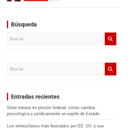
Búsqueda
B
u
s
c
a
B
r
u
s
c
a
Entradas recientes
r
Siete meses en prisión federal: cómo cambia
psicológica y jurídicamente un exjefe de Estado
Los venezolanos más buscados por EE. UU. y sus