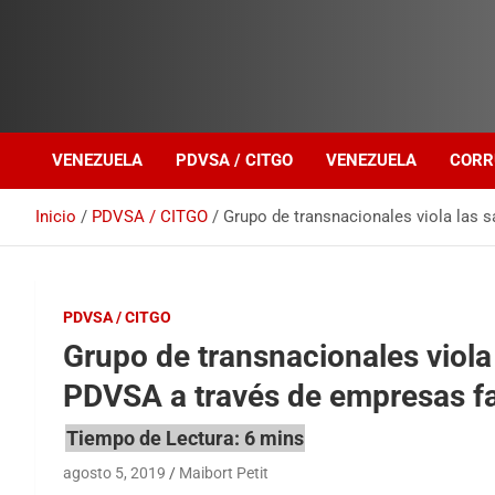
Investigación sobre Crimen Organizado Transnacional
Venezuela Política
VENEZUELA
PDVSA / CITGO
VENEZUELA
CORR
Inicio
PDVSA / CITGO
Grupo de transnacionales viola las
PDVSA / CITGO
Grupo de transnacionales viola
PDVSA a través de empresas 
agosto 5, 2019
Maibort Petit