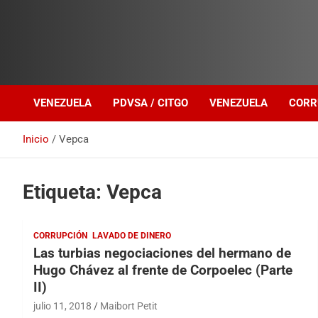
Investigación sobre Crimen Organizado Transnacional
Venezuela Política
VENEZUELA
PDVSA / CITGO
VENEZUELA
CORR
Inicio
Vepca
Etiqueta:
Vepca
CORRUPCIÓN
LAVADO DE DINERO
Las turbias negociaciones del hermano de
Hugo Chávez al frente de Corpoelec (Parte
II)
julio 11, 2018
Maibort Petit