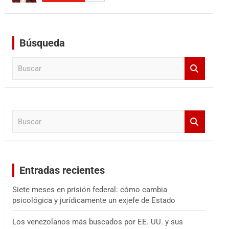
Búsqueda
B
u
s
c
a
B
r
u
s
c
a
Entradas recientes
r
Siete meses en prisión federal: cómo cambia
psicológica y jurídicamente un exjefe de Estado
Los venezolanos más buscados por EE. UU. y sus