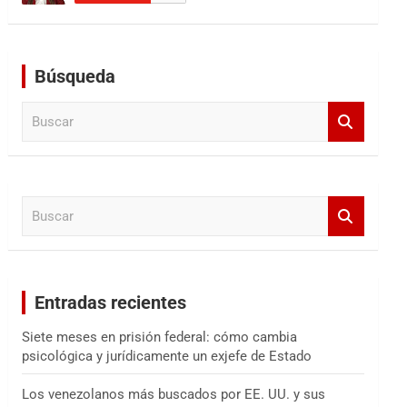
Búsqueda
B
u
s
c
a
B
r
u
s
c
a
Entradas recientes
r
Siete meses en prisión federal: cómo cambia
psicológica y jurídicamente un exjefe de Estado
Los venezolanos más buscados por EE. UU. y sus