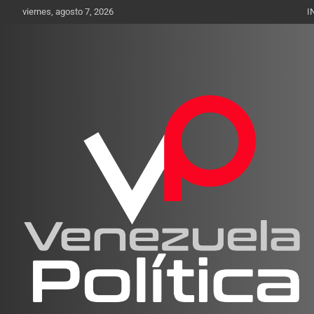
Saltar
viernes, agosto 7, 2026
I
al
contenido