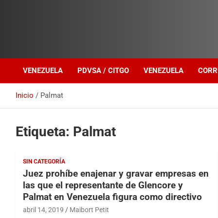
Investigación sobre Crimen Organizado Transnacional
Venezuela Política
VENEZUELA
PDVSA / CITGO
VENEZUELA
CORR
Inicio
Palmat
Etiqueta:
Palmat
SIN CATEGORÍA
Juez prohíbe enajenar y gravar empresas en
las que el representante de Glencore y
Palmat en Venezuela figura como directivo
abril 14, 2019
Maibort Petit