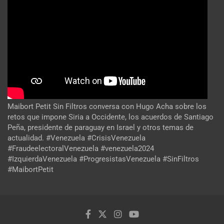
Maibort Petit Sin Filtros conversa con Hugo Acha sobre los
retos que impone Siria a Occidente, los acuerdos de Santiago
Peña, presidente de paraguay en Israel y otros temas de
actualidad. #Venezuela #CrisisVenezuela
#FraudeelectoralVenezuela #venezuela2024
#IzquierdaVenezuela #ProgresistasVenezuela #SinFiltros
#MaibortPetit