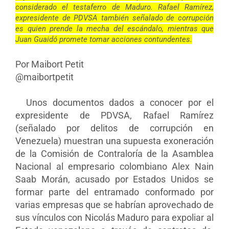
considerado el testaferro de Maduro. Rafael Ramírez,
expresidente de PDVSA también señalado de corrupción
es quien prende la mecha del escándalo, mientras que
Juan Guaidó promete tomar acciones contundentes.
Por Maibort Petit
@maibortpetit
Unos documentos dados a conocer por el
expresidente de PDVSA, Rafael Ramírez
(señalado por delitos de corrupción en
Venezuela) muestran una supuesta exoneración
de
la Comisión de Contraloría de la Asamblea
Nacional al empresario colombiano Alex Nain
Saab Morán, acusado por Estados Unidos se
formar parte del entramado conformado por
varias empresas que se habrían aprovechado de
sus vínculos con Nicolás Maduro para expoliar al