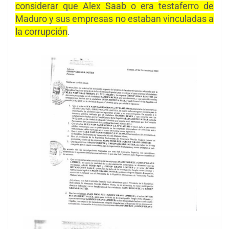
considerar que Alex Saab o era
testaferro de
Maduro y sus empresas no estaban vinculadas a
la corrupción
.