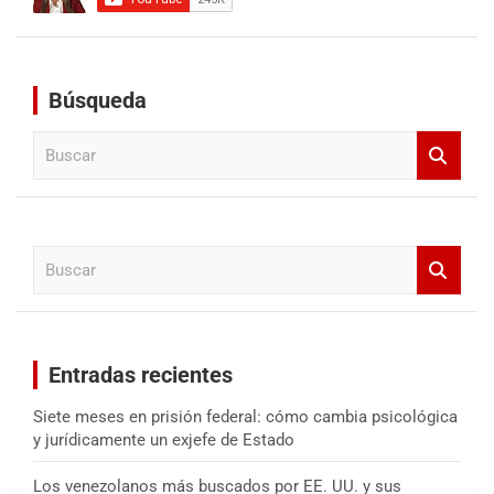
Búsqueda
B
u
s
c
a
B
r
u
s
c
a
Entradas recientes
r
Siete meses en prisión federal: cómo cambia psicológica
y jurídicamente un exjefe de Estado
Los venezolanos más buscados por EE. UU. y sus