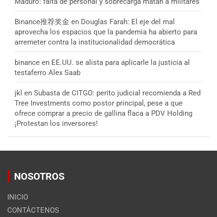
Maduro: falta de personal y sobrecarga matan a militares
Binance推荐奖金
en
Douglas Farah: El eje del mal
aprovecha los espacios que la pandemia ha abierto para
arremeter contra la institucionalidad democrática
binance
en
EE.UU. se alista para aplicarle la justicia al
testaferro Alex Saab
jkl
en
Subasta de CITGO: perito judicial recomienda a Red
Tree Investments como postor principal, pese a que
ofrece comprar a precio de gallina flaca a PDV Holding
¡Protestan los inversores!
NOSOTROS
INICIO
CONTÁCTENOS