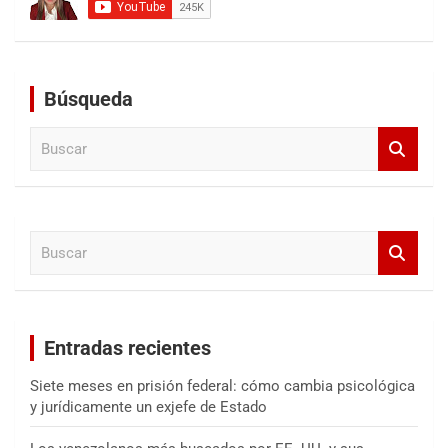
Búsqueda
B
u
s
c
a
B
r
u
s
c
a
Entradas recientes
r
Siete meses en prisión federal: cómo cambia psicológica
y jurídicamente un exjefe de Estado