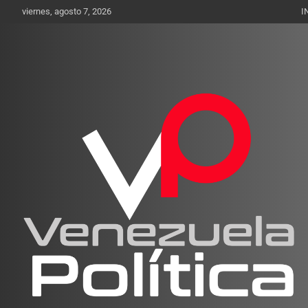
Saltar
viernes, agosto 7, 2026
I
al
contenido