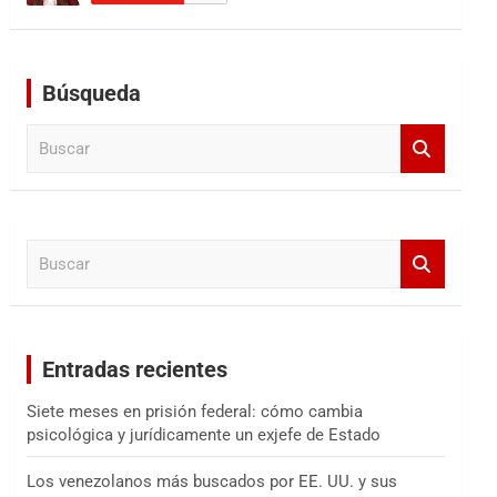
Búsqueda
B
u
s
c
a
B
r
u
s
c
a
Entradas recientes
r
Siete meses en prisión federal: cómo cambia
psicológica y jurídicamente un exjefe de Estado
Los venezolanos más buscados por EE. UU. y sus