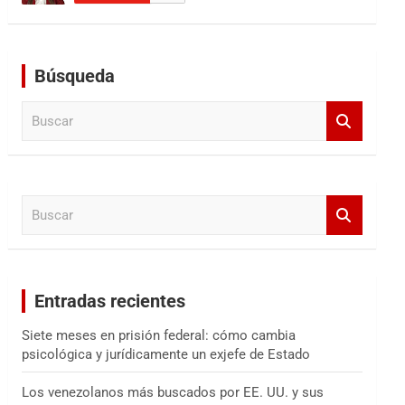
Búsqueda
B
u
s
c
a
B
r
u
s
c
a
Entradas recientes
r
Siete meses en prisión federal: cómo cambia
psicológica y jurídicamente un exjefe de Estado
Los venezolanos más buscados por EE. UU. y sus