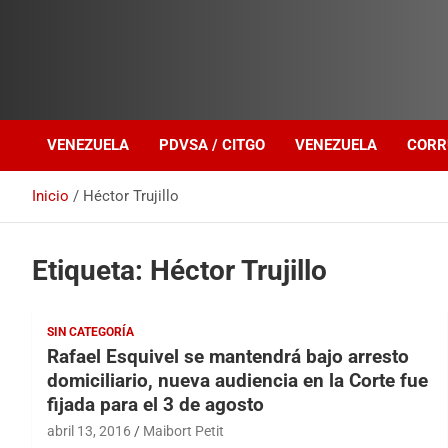
Investigación sobre Crimen Organizado Transnacional
Venezuela Política
VENEZUELA
PDVSA / CITGO
VENEZUELA
CORR
Inicio
Héctor Trujillo
Etiqueta:
Héctor Trujillo
SIN CATEGORÍA
Rafael Esquivel se mantendrá bajo arresto
domiciliario, nueva audiencia en la Corte fue
fijada para el 3 de agosto
abril 13, 2016
Maibort Petit