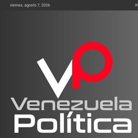
Saltar
viernes, agosto 7, 2026
I
al
contenido