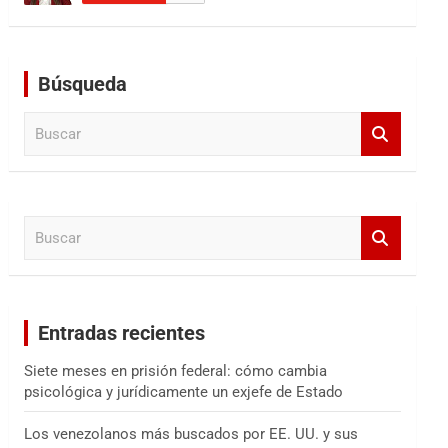
Búsqueda
B
u
s
c
a
B
r
u
s
c
a
Entradas recientes
r
Siete meses en prisión federal: cómo cambia
psicológica y jurídicamente un exjefe de Estado
Los venezolanos más buscados por EE. UU. y sus