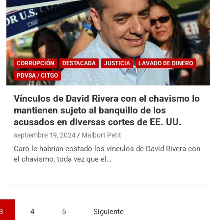
CORRUPCIÓN
DESTACADA
JUSTICIA
LAVADO DE DINERO
PDVSA / CITGO
Vínculos de David Rivera con el chavismo lo
mantienen sujeto al banquillo de los
acusados en diversas cortes de EE. UU.
septiembre 19, 2024
Maibort Petit
Caro le habrían costado los vínculos de David Rivera con
el chavismo, toda vez que el…
3
4
5
Siguiente