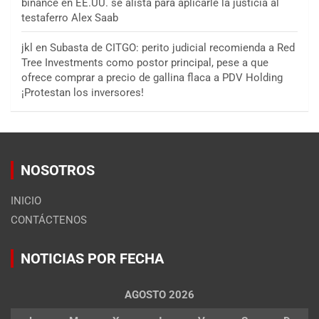
binance
en
EE.UU. se alista para aplicarle la justicia al
testaferro Alex Saab
jkl
en
Subasta de CITGO: perito judicial recomienda a Red
Tree Investments como postor principal, pese a que
ofrece comprar a precio de gallina flaca a PDV Holding
¡Protestan los inversores!
NOSOTROS
INICIO
CONTÁCTENOS
NOTICIAS POR FECHA
AGOSTO 2026