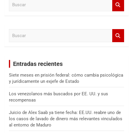
B
u
s
c
a
B
r
u
s
c
a
Entradas recientes
r
Siete meses en prisión federal: cómo cambia psicológica
y jurídicamente un exjefe de Estado
Los venezolanos más buscados por EE. UU. y sus
recompensas
Juicio de Alex Saab ya tiene fecha: EE.UU. reabre uno de
los casos de lavado de dinero más relevantes vinculados
al entorno de Maduro