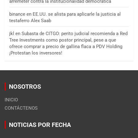
arremeter contra la institucionalidad democrática
binance
en
EE.UU. se alista para aplicarle la justicia al
testaferro Alex Saab
jkl
en
Subasta de CITGO: perito judicial recomienda a Red
Tree Investments como postor principal, pese a que
ofrece comprar a precio de gallina flaca a PDV Holding
¡Protestan los inversores!
NOSOTROS
INICIO
CONTÁCTENOS
NOTICIAS POR FECHA