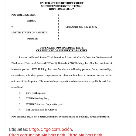
Etiquetas:
Citgo
,
Citgo corrupción
,
Citgo corrupción Maibort petit
,
Citgo Maibort petit
,