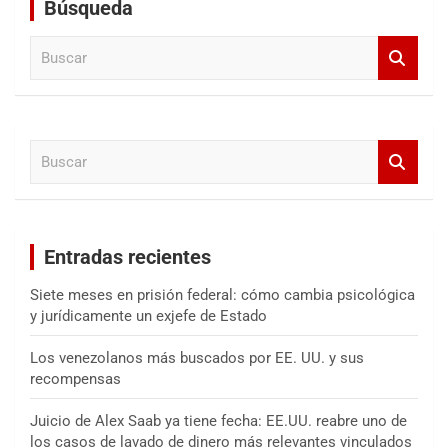
Búsqueda
B
u
s
c
a
B
r
u
s
c
a
Entradas recientes
r
Siete meses en prisión federal: cómo cambia psicológica
y jurídicamente un exjefe de Estado
Los venezolanos más buscados por EE. UU. y sus
recompensas
Juicio de Alex Saab ya tiene fecha: EE.UU. reabre uno de
los casos de lavado de dinero más relevantes vinculados